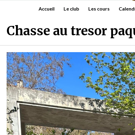
Accueil
Le club
Les cours
Calend
Chasse au tresor paq