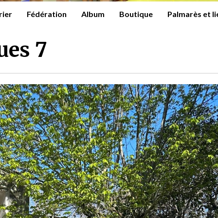
rier
Fédération
Album
Boutique
Palmarès et l
ues 7