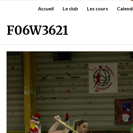
Accueil
Le club
Les cours
Calend
F06W3621